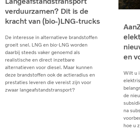
Langeafstandstransport
verduurzamen? Dit is de
kracht van (bio-)LNG-trucks
AanZ
elek
De interesse in alternatieve brandstoffen
groeit snel. LNG en bio‑LNG worden
nieu
daarbij steeds vaker genoemd als
en v
realistische en direct inzetbare
alternatieven voor diesel. Maar kunnen
Wilt u 
deze brandstoffen ook de actieradius en
elektri
prestaties leveren die vereist zijn voor
belangr
zwaar langeafstandstransport?
de nie
subsidi
na sub
voorber
hoe u z