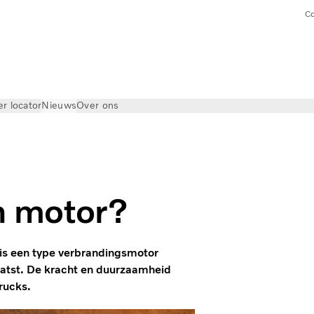
Co
er locator
Nieuws
Over ons
jn motor?
, is een type verbrandingsmotor
plaatst. De kracht en duurzaamheid
rucks.