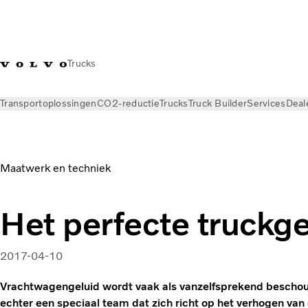
Trucks
Transportoplossingen
CO2-reductie
Trucks
Truck Builder
Services
Deal
Nieuws
Magazine Online
Maatwerk en techniek
Het perfecte truckge
2017-04-10
Vrachtwagengeluid wordt vaak als vanzelfsprekend beschouw
echter een speciaal team dat zich richt op het verhogen van 