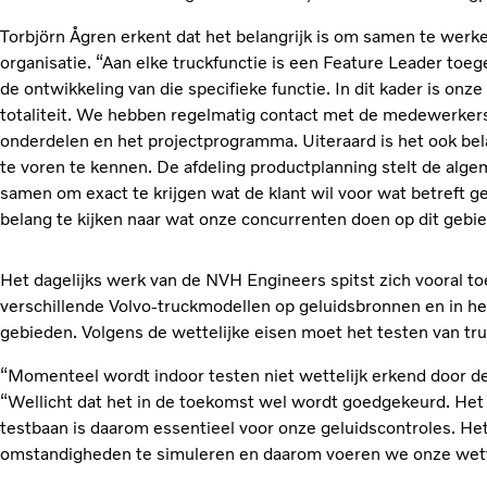
Torbjörn Ågren erkent dat het belangrijk is om samen te werk
organisatie. “Aan elke truckfunctie is een Feature Leader toe
de ontwikkeling van die specifieke functie. In dit kader is onze 
totaliteit. We hebben regelmatig contact met de medewerkers 
onderdelen en het projectprogramma. Uiteraard is het ook bel
te voren te kennen. De afdeling productplanning stelt de al
samen om exact te krijgen wat de klant wil voor wat betreft ge
belang te kijken naar wat onze concurrenten doen op dit gebie
Het dagelijks werk van de NVH Engineers spitst zich vooral t
verschillende Volvo-truckmodellen op geluidsbronnen en in het
gebieden. Volgens de wettelijke eisen moet het testen van tr
“Momenteel wordt indoor testen niet wettelijk erkend door de 
“Wellicht dat het in de toekomst wel wordt goedgekeurd. Het 
testbaan is daarom essentieel voor onze geluidscontroles. Het
omstandigheden te simuleren en daarom voeren we onze wetteli