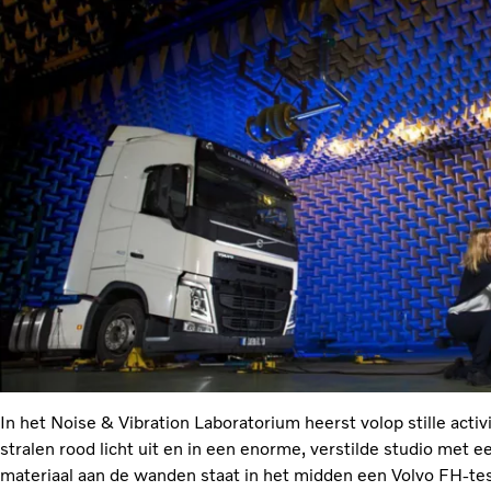
In het Noise & Vibration Laboratorium heerst volop stille acti
stralen rood licht uit en in een enorme, verstilde studio met 
materiaal aan de wanden staat in het midden een Volvo FH-te