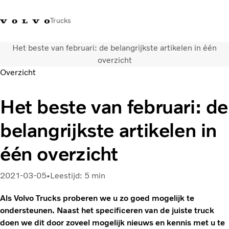
Trucks
Het beste van februari: de belangrijkste artikelen in één
Contact
Kennis vergroten
Merchandise
Inloggen
Nederland
overzicht
Overzicht
Transportoplossingen
Het beste van februari: de
CO2-reductie
Trucks
belangrijkste artikelen in
Truck Builder
Services
één overzicht
Dealer locator
Nieuws
2021-03-05
Leestijd: 5 min
Over ons
Als Volvo Trucks proberen we u zo goed mogelijk te
ondersteunen. Naast het specificeren van de juiste truck
doen we dit door zoveel mogelijk nieuws en kennis met u te