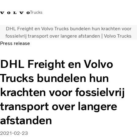
Trucks
DHL Freight en Volvo Trucks bundelen hun krachten voor
Contact
Kennis vergroten
Merchandise
Inloggen
Nederland
fossielvrij transport over langere afstanden | Volvo Trucks
Press release
Transportoplossingen
DHL Freight en Volvo
CO2-reductie
Trucks
Trucks bundelen hun
Truck Builder
Services
krachten voor fossielvrij
Dealer locator
Nieuws
transport over langere
Over ons
afstanden
2021-02-23