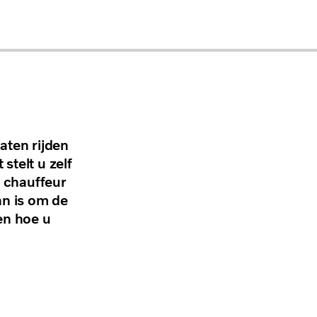
aten rijden
telt u zelf
e chauffeur
an is om de
 en hoe u