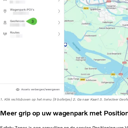
1. Klik rechtsboven op het menu (9 bolletjes) 2. Ga naar Kaart 3. Selecteer Geo
Meer grip op uw wagenpark met Positio
Safety Zones is een aanvulling op de service Positioning van 