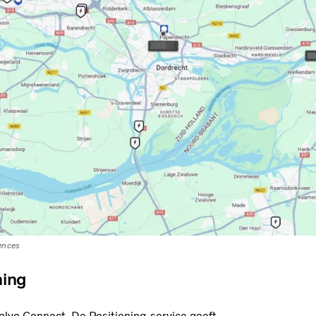
fences
ning
Volvo Connect. De Positioning-service geeft