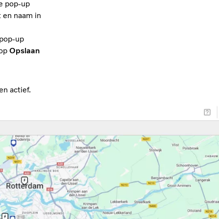
e pop-up
t en naam in
 pop-up
 op
Opslaan
n actief.