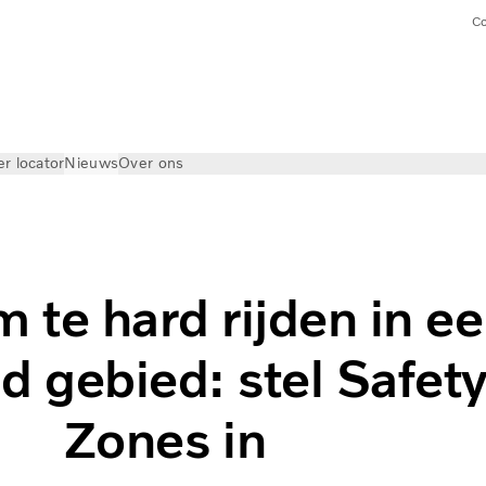
Co
er locator
Nieuws
Over ons
 te hard rijden in e
d gebied: stel Safet
Zones in