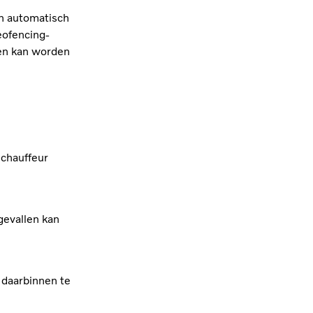
en automatisch
eofencing-
den kan worden
 chauffeur
gevallen kan
daarbinnen te