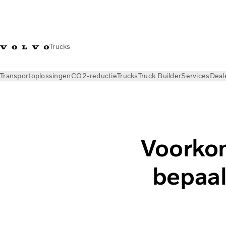
Trucks
Transportoplossingen
CO2-reductie
Trucks
Truck Builder
Services
Deal
Nieuws
Magazine Online
Voorkom
bepaal