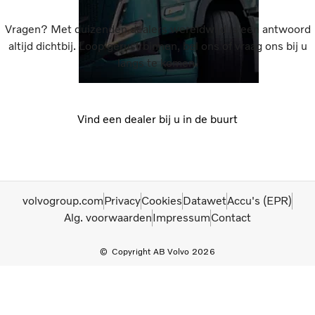
Vragen? Met duizenden dealers wereldwijd is een antwoord
altijd dichtbij. Loop gerust binnen, bel ons of vraag ons bij u
langs te komen.
Vind een dealer bij u in de buurt
volvogroup.com
Privacy
Cookies
Datawet
Accu's (EPR)
Alg. voorwaarden
Impressum
Contact
Copyright AB Volvo 2026