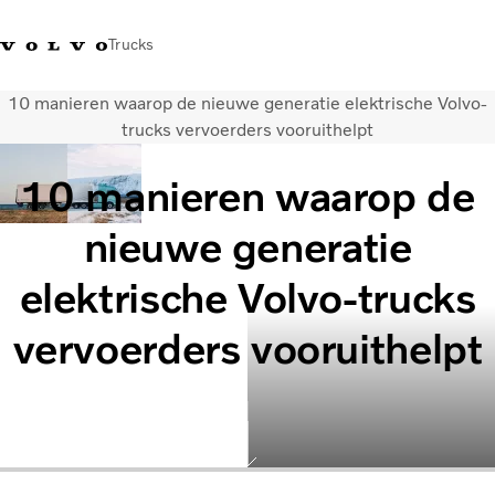
Trucks
10 manieren waarop de nieuwe generatie elektrische Volvo-
Contact
Kennis vergroten
Merchandise
Inloggen
Nederland
trucks vervoerders vooruithelpt
10 manieren waarop de
Transportoplossingen
CO2-reductie
nieuwe generatie
Trucks
Truck Builder
elektrische Volvo-trucks
Services
Dealer locator
vervoerders vooruithelpt
Nieuws
Over ons