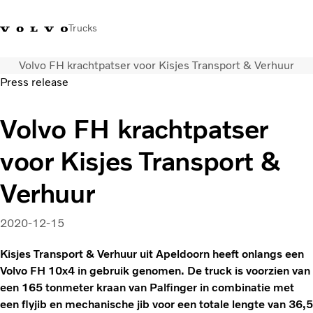
Trucks
Volvo FH krachtpatser voor Kisjes Transport & Verhuur
Contact
Kennis vergroten
Merchandise
Inloggen
Nederland
Press release
Transportoplossingen
Volvo FH krachtpatser
CO2-reductie
voor Kisjes Transport &
Trucks
Truck Builder
Verhuur
Services
Dealer locator
2020-12-15
Nieuws
Over ons
Kisjes Transport & Verhuur uit Apeldoorn heeft onlangs een
Volvo FH 10x4 in gebruik genomen. De truck is voorzien van
een 165 tonmeter kraan van Palfinger in combinatie met
een flyjib en mechanische jib voor een totale lengte van 36,5