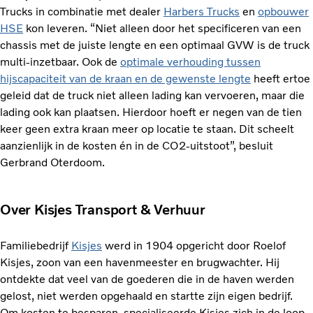
Trucks in combinatie met dealer
Harbers Trucks
en
opbouwer
HSE
kon leveren. “Niet alleen door het specificeren van een
chassis met de juiste lengte en een optimaal GVW is de truck
multi-inzetbaar. Ook de
optimale verhouding tussen
hijscapaciteit van de kraan en de gewenste lengte
heeft ertoe
geleid dat de truck niet alleen lading kan vervoeren, maar die
lading ook kan plaatsen. Hierdoor hoeft er negen van de tien
keer geen extra kraan meer op locatie te staan. Dit scheelt
aanzienlijk in de kosten én in de CO2-uitstoot”, besluit
Gerbrand Oterdoom.
Over Kisjes Transport & Verhuur
Familiebedrijf
Kisjes
werd in 1904 opgericht door Roelof
Kisjes, zoon van een havenmeester en brugwachter. Hij
ontdekte dat veel van de goederen die in de haven werden
gelost, niet werden opgehaald en startte zijn eigen bedrijf.
Om kosten te besparen, specialiseerde Kisjes zich in de loop