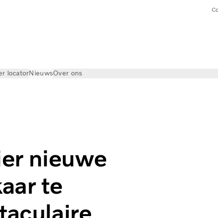
Co
er locator
Nieuws
Over ons
ier nieuwe
kaar te
taculaire