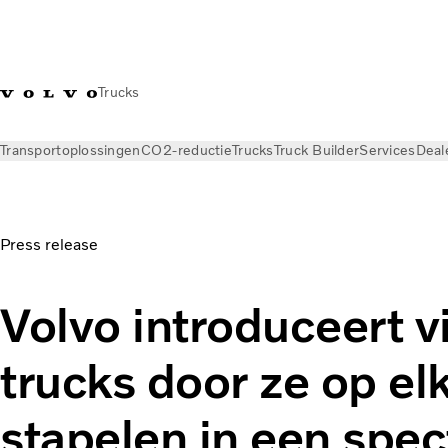
Trucks
Transportoplossingen
CO2-reductie
Trucks
Truck Builder
Services
Deal
Nieuws
Persberichten
Press release
Volvo introduceert v
trucks door ze op el
stapelen in een spec