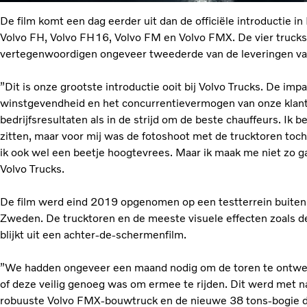
De film komt een dag eerder uit dan de officiële introductie 
Volvo FH, Volvo FH16, Volvo FM en Volvo FMX. De vier trucks
vertegenwoordigen ongeveer tweederde van de leveringen van
”Dit is onze grootste introductie ooit bij Volvo Trucks. De imp
winstgevendheid en het concurrentievermogen van onze klante
bedrijfsresultaten als in de strijd om de beste chauffeurs. I
zitten, maar voor mij was de fotoshoot met de trucktoren toch
ik ook wel een beetje hoogtevrees. Maar ik maak me niet zo 
Volvo Trucks.
De film werd eind 2019 opgenomen op een testterrein buiten 
Zweden. De trucktoren en de meeste visuele effecten zoals de 
blijkt uit een achter-de-schermenfilm.
”We hadden ongeveer een maand nodig om de toren te ontwer
of deze veilig genoeg was om ermee te rijden. Dit werd met 
robuuste Volvo FMX-bouwtruck en de nieuwe 38 tons-bogie di