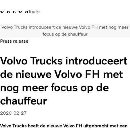
Trucks
Volvo Trucks introduceert de nieuwe Volvo FH met nog meer
Contact
Kennis vergroten
Merchandise
Inloggen
Nederland
focus op de chauffeur
Press release
Transportoplossingen
Volvo Trucks introduceert
CO2-reductie
Trucks
de nieuwe Volvo FH met
Truck Builder
Services
nog meer focus op de
Dealer locator
Nieuws
chauffeur
Over ons
2020-02-27
Volvo Trucks heeft de nieuwe Volvo FH uitgebracht met een