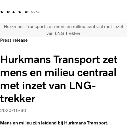
Trucks
Hurkmans Transport zet mens en milieu centraal met inzet
Contact
Kennis vergroten
Merchandise
Inloggen
Nederland
van LNG-trekker
Press release
Transportoplossingen
Hurkmans Transport zet
CO2-reductie
Trucks
mens en milieu centraal
Truck Builder
Services
met inzet van LNG-
Dealer locator
Nieuws
trekker
Over ons
2020-10-30
Mens en milieu zijn leidend bij Hurkmans Transport.