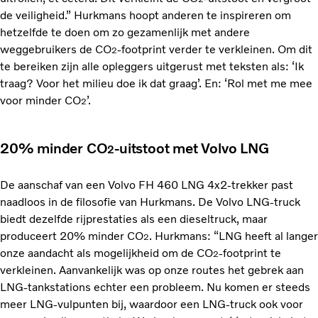
de veiligheid.” Hurkmans hoopt anderen te inspireren om
hetzelfde te doen om zo gezamenlijk met andere
weggebruikers de CO
-footprint verder te verkleinen. Om dit
2
te bereiken zijn alle opleggers uitgerust met teksten als: ‘Ik
traag? Voor het milieu doe ik dat graag’. En: ‘Rol met me mee
voor minder CO
’.
2
20% minder CO
-uitstoot met Volvo LNG
2
De aanschaf van een Volvo FH 460 LNG 4x2-trekker past
naadloos in de filosofie van Hurkmans. De Volvo LNG-truck
biedt dezelfde rijprestaties als een dieseltruck, maar
produceert 20% minder CO
. Hurkmans: “LNG heeft al langer
2
onze aandacht als mogelijkheid om de CO
-footprint te
2
verkleinen. Aanvankelijk was op onze routes het gebrek aan
LNG-tankstations echter een probleem. Nu komen er steeds
meer LNG-vulpunten bij, waardoor een LNG-truck ook voor