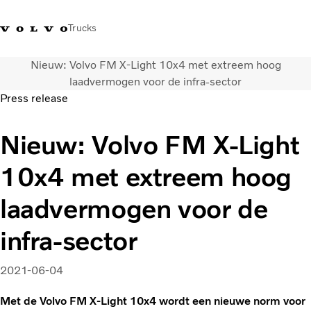
Trucks
Nieuw: Volvo FM X-Light 10x4 met extreem hoog
Contact
Kennis vergroten
Merchandise
Inloggen
Nederland
laadvermogen voor de infra-sector
Press release
Transportoplossingen
Nieuw: Volvo FM X-Light
CO2-reductie
Trucks
10x4 met extreem hoog
Truck Builder
Services
laadvermogen voor de
Dealer locator
Nieuws
infra-sector
Over ons
2021-06-04
Met de Volvo FM X-Light 10x4 wordt een nieuwe norm voor