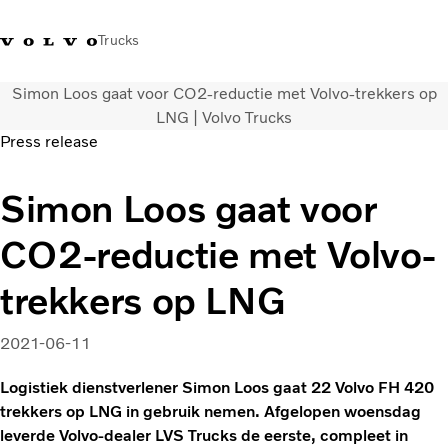
Trucks
Simon Loos gaat voor CO2-reductie met Volvo-trekkers op
Contact
Kennis vergroten
Merchandise
Inloggen
Nederland
LNG | Volvo Trucks
Press release
Transportoplossingen
Simon Loos gaat voor
CO2-reductie
Trucks
CO2-reductie met Volvo-
Truck Builder
Services
trekkers op LNG
Dealer locator
Nieuws
2021-06-11
Over ons
Logistiek dienstverlener Simon Loos gaat 22 Volvo FH 420
trekkers op LNG in gebruik nemen. Afgelopen woensdag
leverde Volvo-dealer LVS Trucks de eerste, compleet in