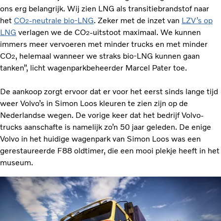
ons erg belangrijk. Wij zien LNG als transitiebrandstof naar
het
CO
-neutrale bio-LNG
. Zeker met de inzet van
LZV’s op
2
LNG
verlagen we de CO
-uitstoot maximaal. We kunnen
2
immers meer vervoeren met minder trucks en met minder
CO
, helemaal wanneer we straks bio-LNG kunnen gaan
2
tanken”, licht wagenparkbeheerder Marcel Pater toe.
De aankoop zorgt ervoor dat er voor het eerst sinds lange tijd
weer Volvo’s in Simon Loos kleuren te zien zijn op de
Nederlandse wegen. De vorige keer dat het bedrijf Volvo-
trucks aanschafte is namelijk zo’n 50 jaar geleden. De enige
Volvo in het huidige wagenpark van Simon Loos was een
gerestaureerde F88 oldtimer, die een mooi plekje heeft in het
museum.