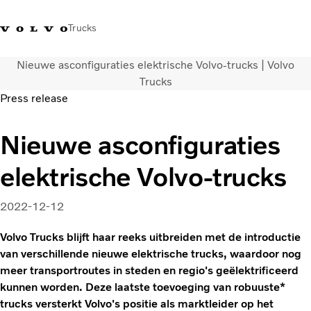
Trucks
Nieuwe asconfiguraties elektrische Volvo-trucks | Volvo
Contact
Kennis vergroten
Merchandise
Inloggen
Nederland
Trucks
Press release
Transportoplossingen
Nieuwe asconfiguraties
CO2-reductie
Trucks
elektrische Volvo-trucks
Truck Builder
Services
Dealer locator
2022-12-12
Nieuws
Volvo Trucks blijft haar reeks uitbreiden met de introductie
Over ons
van verschillende nieuwe elektrische trucks, waardoor nog
meer transportroutes in steden en regio's geëlektrificeerd
kunnen worden. Deze laatste toevoeging van robuuste*
trucks versterkt Volvo's positie als marktleider op het