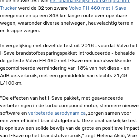
In de nieuwe test van
het onafhankelijke Duitse tijdschrift
Trucker
werd de 32 ton zware
Volvo FH 460 met I-Save
meegenomen op een 343 km lange route over openbare
wegen, waaronder diverse snelwegen, heuvelachtig terrein
en krappe wegen.
In vergelijking met dezelfde test uit 2018 - voordat Volvo het
I-Save brandstofbesparingspakket introduceerde - behaalde
de geteste Volvo FH 460 met I-Save een indrukwekkende
gecombineerde vermindering van 18% van het diesel- en
AdBlue-verbruik, met een gemiddelde van slechts 21,48
L/100km.
"De effecten van het I-Save pakket, met geavanceerde
verbeteringen in de turbo compound motor, slimmere nieuwe
software en
verbeterde aerodynamica
, zorgen samen voor
een zeer efficiënt brandstofgebruik. Deze onafhankelijke test
is opnieuw een solide bewijs van de grote en positieve impact
van I-Save op het brandstofverbruik," zegt Helena Alsiö, Vice