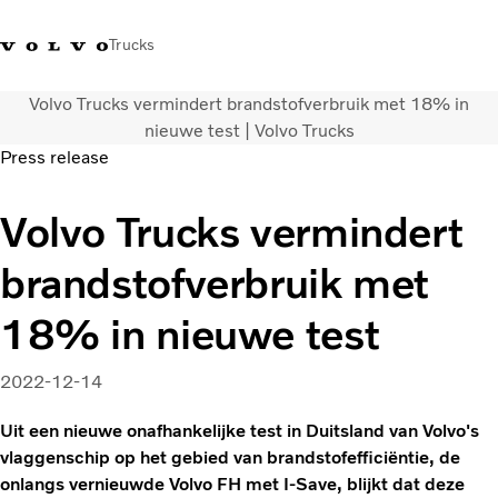
Trucks
Volvo Trucks vermindert brandstofverbruik met 18% in
Contact
Kennis vergroten
Merchandise
Inloggen
Nederland
nieuwe test | Volvo Trucks
Press release
Transportoplossingen
Volvo Trucks vermindert
CO2-reductie
Trucks
brandstofverbruik met
Truck Builder
Services
18% in nieuwe test
Dealer locator
Nieuws
2022-12-14
Over ons
Uit een nieuwe onafhankelijke test in Duitsland van Volvo's
vlaggenschip op het gebied van brandstofefficiëntie, de
onlangs vernieuwde Volvo FH met I-Save, blijkt dat deze