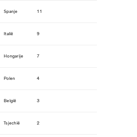
Spanje
11
Italië
9
Hongarije
7
Polen
4
België
3
Tsjechië
2