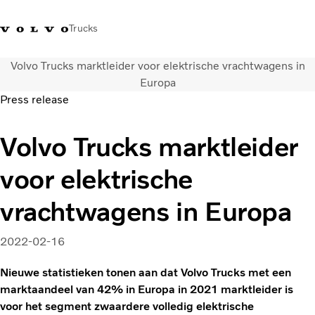
Trucks
Volvo Trucks marktleider voor elektrische vrachtwagens in
Contact
Kennis vergroten
Merchandise
Inloggen
Nederland
Europa
Press release
Transportoplossingen
Volvo Trucks marktleider
CO2-reductie
Trucks
voor elektrische
Truck Builder
Services
vrachtwagens in Europa
Dealer locator
Nieuws
2022-02-16
Over ons
Nieuwe statistieken tonen aan dat Volvo Trucks met een
marktaandeel van 42% in Europa in 2021 marktleider is
voor het segment zwaardere volledig elektrische