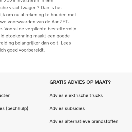
in 2026 investeren in een
sche vrachtwagen? Dan is het
ijk om nu al rekening te houden met
uwe voorwaarden van de AanZET-
e. Vooral de verplichte besteltermijn
sidietoekenning maakt een goede
eiding belangrijker dan ooit. Lees
ich goed voorbereidt.
GRATIS ADVIES OP MAAT?
acten
Advies elektrische trucks
ces (pechhulp)
Advies subsidies
Advies alternatieve brandstoffen