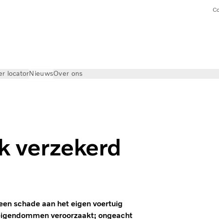
Co
er locator
Nieuws
Over ons
sk verzekerd
lleen schade aan het eigen voertuig
n eigendommen veroorzaakt; ongeacht