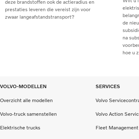
Wilt u 
deze brandstoffen ook de actieradius en
elektri
prestaties leveren die vereist zijn voor
belangr
zwaar langeafstandstransport?
de nie
subsidi
na sub
voorber
hoe u z
VOLVO-MODELLEN
SERVICES
Overzicht alle modellen
Volvo Servicecontr
Volvo-truck samenstellen
Volvo Action Servi
Elektrische trucks
Fleet Management