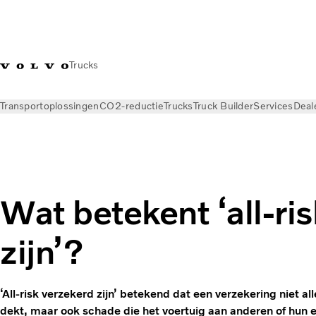
Trucks
Transportoplossingen
CO2-reductie
Trucks
Truck Builder
Services
Deal
Nieuws
Kennisbank
Transportbegrippen
Wat betekent ‘all-ri
zijn’?
‘All-risk verzekerd zijn’ betekend dat een verzekering niet a
dekt, maar ook schade die het voertuig aan anderen of hu