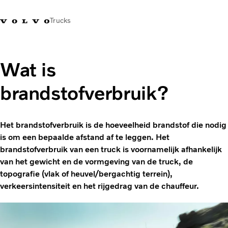
Trucks
Contact
Kennis vergroten
Merchandise
Inloggen
Nederland
Wat is
brandstofverbruik?
Transportoplossingen
CO2-reductie
Trucks
Het brandstofverbruik is de hoeveelheid brandstof die nodig
Truck Builder
is om een bepaalde afstand af te leggen. Het
Services
brandstofverbruik van een truck is voornamelijk afhankelijk
Dealer locator
van het gewicht en de vormgeving van de truck, de
Nieuws
topografie (vlak of heuvel/bergachtig terrein),
Over ons
verkeersintensiteit en het rijgedrag van de chauffeur.