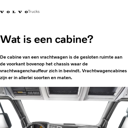
Trucks
Contact
Kennis vergroten
Merchandise
Inloggen
Nederland
Wat is een cabine?
Transportoplossingen
CO2-reductie
De cabine van een vrachtwagen is de gesloten ruimte aan
Trucks
de voorkant bovenop het chassis waar de
Truck Builder
vrachtwagenchauffeur zich in bevindt. Vrachtwagencabines
Services
zijn er in allerlei soorten en maten.
Dealer locator
Nieuws
Over ons