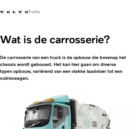
Trucks
Contact
Kennis vergroten
Merchandise
Inloggen
Nederland
Wat is de carrosserie?
Transportoplossingen
CO2-reductie
De carrosserie van een truck is de opbouw die bovenop het
Trucks
chassis wordt gebouwd. Het kan hier gaan om diverse
Truck Builder
typen opbouw, variërend van een vlakke laadvloer tot een
Services
vuilniswagen.
Dealer locator
Nieuws
Over ons