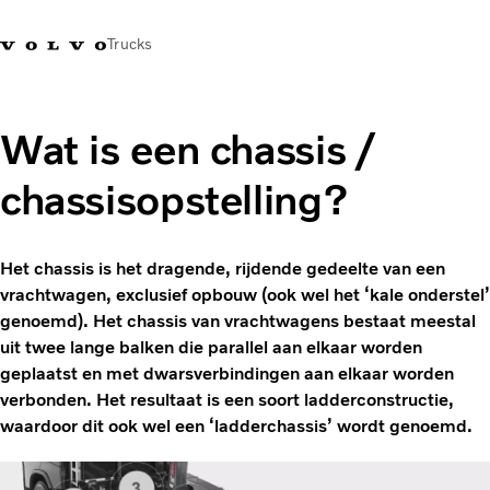
Trucks
Contact
Kennis vergroten
Merchandise
Inloggen
Nederland
Wat is een chassis /
chassisopstelling?
Transportoplossingen
CO2-reductie
Trucks
Het chassis is het dragende, rijdende gedeelte van een
Truck Builder
vrachtwagen, exclusief opbouw (ook wel het ‘kale onderstel’
Services
genoemd). Het chassis van vrachtwagens bestaat meestal
Dealer locator
uit twee lange balken die parallel aan elkaar worden
Nieuws
geplaatst en met dwarsverbindingen aan elkaar worden
Over ons
verbonden. Het resultaat is een soort ladderconstructie,
waardoor dit ook wel een ‘ladderchassis’ wordt genoemd.