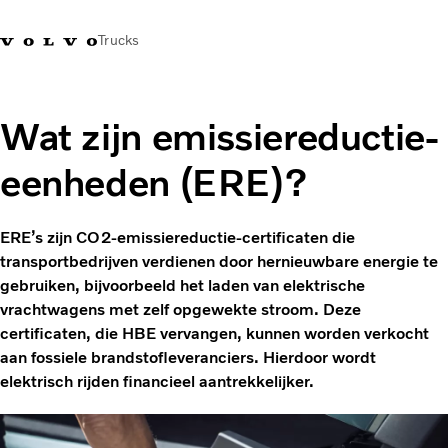
Trucks
Contact
Kennis vergroten
Merchandise
Inloggen
Nederland
Wat zijn emissiereductie-
eenheden (ERE)?
Transportoplossingen
CO2-reductie
Trucks
ERE’s zijn CO2-emissiereductie-certificaten die
Truck Builder
transportbedrijven verdienen door hernieuwbare energie te
Services
gebruiken, bijvoorbeeld het laden van elektrische
Dealer locator
vrachtwagens met zelf opgewekte stroom. Deze
Nieuws
certificaten, die HBE vervangen, kunnen worden verkocht
Over ons
aan fossiele brandstofleveranciers. Hierdoor wordt
elektrisch rijden financieel aantrekkelijker.