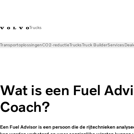
Trucks
Transportoplossingen
CO2-reductie
Trucks
Truck Builder
Services
Deal
Nieuws
Kennisbank
Transportbegrippen
Wat is een Fuel Advi
Coach?
Een Fuel Advisor is een persoon die de rijtechnieken analyse