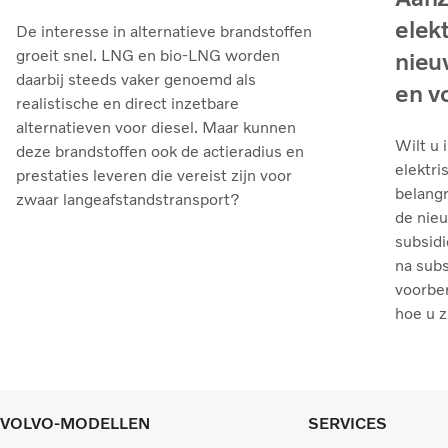
elek
De interesse in alternatieve brandstoffen
groeit snel. LNG en bio‑LNG worden
nieu
daarbij steeds vaker genoemd als
en v
realistische en direct inzetbare
alternatieven voor diesel. Maar kunnen
Wilt u 
deze brandstoffen ook de actieradius en
elektri
prestaties leveren die vereist zijn voor
belangr
zwaar langeafstandstransport?
de nie
subsidi
na sub
voorber
hoe u z
VOLVO-MODELLEN
SERVICES