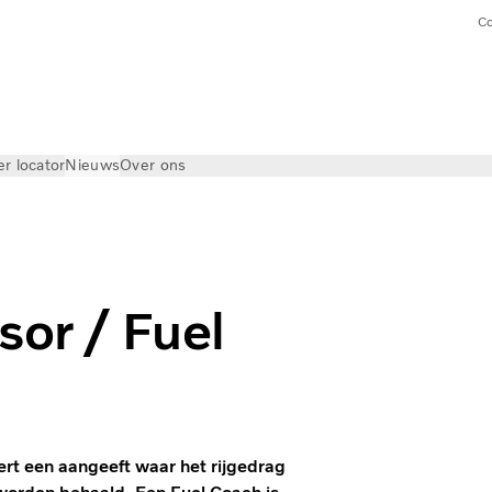
Co
er locator
Nieuws
Over ons
sor / Fuel
ert een aangeeft waar het rijgedrag