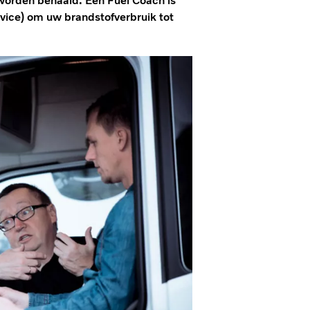
worden behaald. Een Fuel Coach is
dvice) om uw brandstofverbruik tot