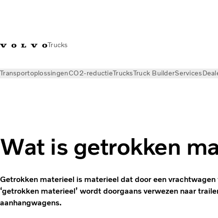
Trucks
Transportoplossingen
CO2-reductie
Trucks
Truck Builder
Services
Deal
Nieuws
Kennisbank
Transportbegrippen
Wat is getrokken ma
Getrokken materieel is materieel dat door een vrachtwagen
‘getrokken materieel’ wordt doorgaans verwezen naar trailers
aanhangwagens.