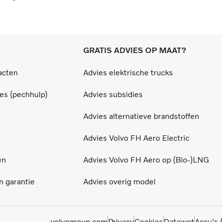
GRATIS ADVIES OP MAAT?
acten
Advies elektrische trucks
ces (pechhulp)
Advies subsidies
Advies alternatieve brandstoffen
Advies Volvo FH Aero Electric
en
Advies Volvo FH Aero op (Bio-)LNG
 garantie
Advies overig model
volvogroup.com
Privacy
Cookies
Datawet
Accu's 