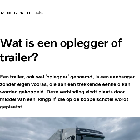
Trucks
Contact
Kennis vergroten
Merchandise
Inloggen
Nederland
Wat is een oplegger of
trailer?
Transportoplossingen
CO2-reductie
Trucks
Een trailer, ook wel ‘oplegger’ genoemd, is een aanhanger
Truck Builder
zonder eigen vooras, die aan een trekkende eenheid kan
Services
worden gekoppeld. Deze verbinding vindt plaats door
Dealer locator
middel van een ‘kingpin’ die op de koppelschotel wordt
Nieuws
geplaatst.
Over ons