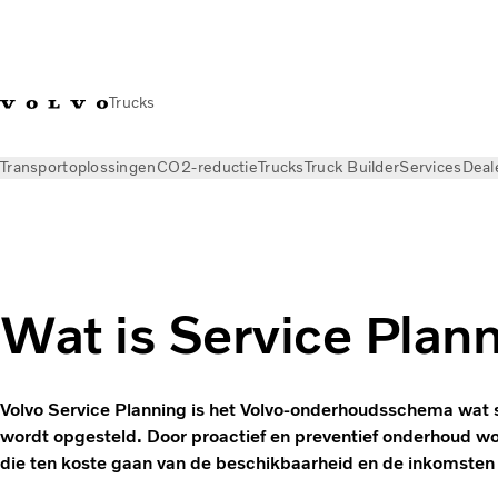
Trucks
Transportoplossingen
CO2-reductie
Trucks
Truck Builder
Services
Deal
Nieuws
Kennisbank
Transportbegrippen
Wat is Service Plan
Volvo Service Planning is het Volvo-onderhoudsschema wat s
wordt opgesteld. Door proactief en preventief onderhoud wo
die ten koste gaan van de beschikbaarheid en de inkomste