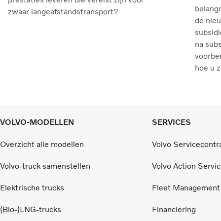
belangr
zwaar langeafstandstransport?
de nie
subsidi
na sub
voorber
hoe u z
VOLVO-MODELLEN
SERVICES
Overzicht alle modellen
Volvo Servicecontr
Volvo-truck samenstellen
Volvo Action Servi
Elektrische trucks
Fleet Management
(Bio-)LNG-trucks
Financiering