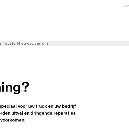
Co
er locator
Nieuws
Over ons
ning?
peciaal voor uw truck en uw bedrijf
rden uitval en dringende reparaties
n voorkomen.