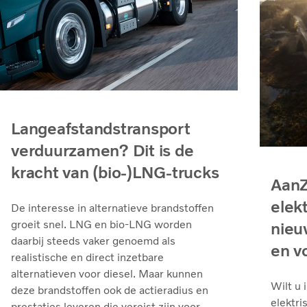
Langeafstandstransport
verduurzamen? Dit is de
kracht van (bio-)LNG-trucks
AanZ
elek
De interesse in alternatieve brandstoffen
groeit snel. LNG en bio‑LNG worden
nieu
daarbij steeds vaker genoemd als
en v
realistische en direct inzetbare
alternatieven voor diesel. Maar kunnen
Wilt u 
deze brandstoffen ook de actieradius en
elektri
prestaties leveren die vereist zijn voor