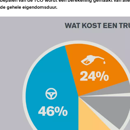
bepalen van de TCO wordt een berekening gemaakt van all
de gehele eigendomsduur.