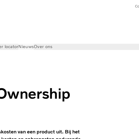
Co
er locator
Nieuws
Over ons
f Ownership
osten van een product uit. Bij het