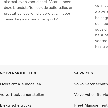
alternatieven voor diesel. Maar kunnen
Wilt u 
deze brandstoffen ook de actieradius en
elektri
prestaties leveren die vereist zijn voor
belangr
zwaar langeafstandstransport?
de nie
subsidi
na sub
voorber
hoe u z
VOLVO-MODELLEN
SERVICES
Overzicht alle modellen
Volvo Servicecontr
Volvo-truck samenstellen
Volvo Action Servi
Elektrische trucks
Fleet Management