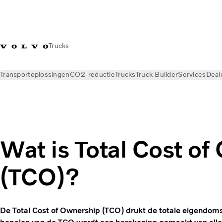
Trucks
Transportoplossingen
CO2-reductie
Trucks
Truck Builder
Services
Deal
Nieuws
Kennisbank
Transportbegrippen
Wat is Total Cost o
(TCO)?
De Total Cost of Ownership (TCO) drukt de totale eigendomsk