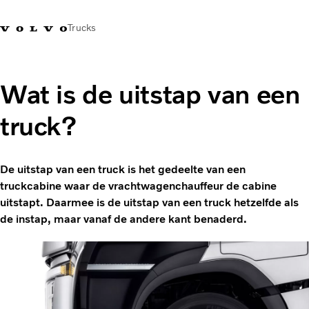
Trucks
Contact
Kennis vergroten
Merchandise
Inloggen
Nederland
Wat is de uitstap van een
truck?
Transportoplossingen
CO2-reductie
Trucks
De uitstap van een truck is het gedeelte van een
Truck Builder
truckcabine waar de vrachtwagenchauffeur de cabine
Services
uitstapt. Daarmee is de uitstap van een truck hetzelfde als
Dealer locator
de instap, maar vanaf de andere kant benaderd.
Nieuws
Over ons