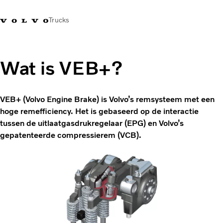
Trucks
Contact
Kennis vergroten
Merchandise
Inloggen
Nederland
Wat is VEB+?
Transportoplossingen
CO2-reductie
VEB+ (Volvo Engine Brake) is Volvo’s remsysteem met een
Trucks
hoge remefficiency. Het is gebaseerd op de interactie
Truck Builder
tussen de uitlaatgasdrukregelaar (EPG) en Volvo’s
Services
gepatenteerde compressierem (VCB).
Dealer locator
Nieuws
Over ons