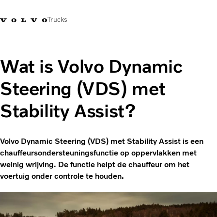
Trucks
Contact
Kennis vergroten
Merchandise
Inloggen
Nederland
Wat is Volvo Dynamic
Steering (VDS) met
Transportoplossingen
CO2-reductie
Stability Assist?
Trucks
Truck Builder
Services
Volvo Dynamic Steering (VDS) met Stability Assist is een
Dealer locator
chauffeursondersteuningsfunctie op oppervlakken met
Nieuws
weinig wrijving. De functie helpt de chauffeur om het
Over ons
voertuig onder controle te houden.