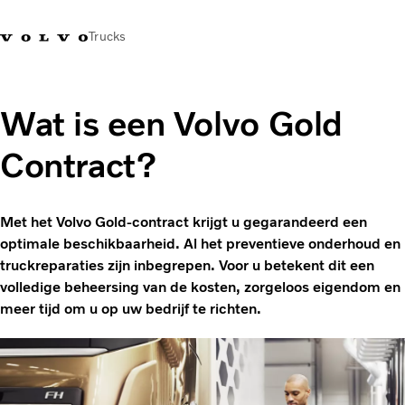
Trucks
Contact
Kennis vergroten
Merchandise
Inloggen
Nederland
Wat is een Volvo Gold
Contract?
Transportoplossingen
CO2-reductie
Trucks
Met het Volvo Gold-contract krijgt u gegarandeerd een
Truck Builder
optimale beschikbaarheid. Al het preventieve onderhoud en
Services
truckreparaties zijn inbegrepen. Voor u betekent dit een
Dealer locator
volledige beheersing van de kosten, zorgeloos eigendom en
Nieuws
meer tijd om u op uw bedrijf te richten.
Over ons