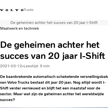
Trucks
De geheimen achter het succes van 20 jaar I-Shift
Contact
Kennis vergroten
Merchandise
Inloggen
Nederland
Maatwerk en techniek
Transportoplossingen
De geheimen achter het
CO2-reductie
succes van 20 jaar I-Shift
Trucks
Truck Builder
Services
2021-03-12
Leestijd: 9 min
Dealer locator
De baanbrekende automatisch schakelende versnellingsbak
Nieuws
van Volvo Trucks bestaat dit jaar 20 jaar. Nog altijd wordt I-
Over ons
Shift verder vernieuwd en blijft het een maatstaf voor de
sector. Maar wat zijn de geheimen achter het wereldwijde
succes?