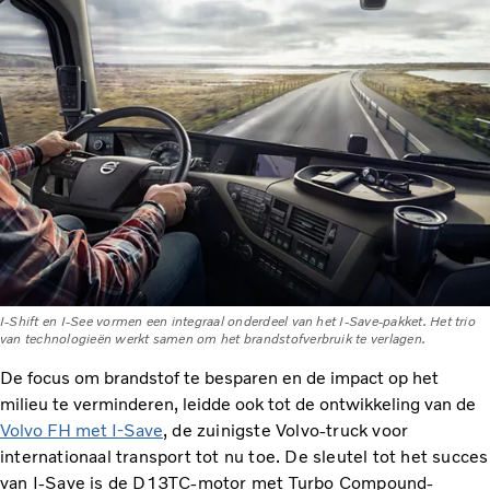
I-Shift en I-See vormen een integraal onderdeel van het I-Save-pakket. Het trio
van technologieën werkt samen om het brandstofverbruik te verlagen.
De focus om brandstof te besparen en de impact op het
milieu te verminderen, leidde ook tot de ontwikkeling van de
Volvo FH met I-Save
, de zuinigste Volvo-truck voor
internationaal transport tot nu toe. De sleutel tot het succes
van I-Save is de D13TC-motor met Turbo Compound-