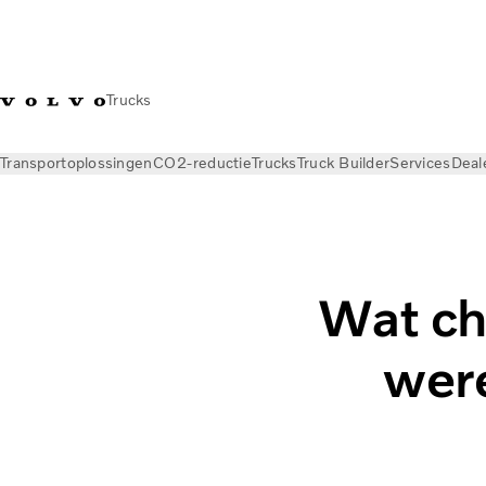
Trucks
Transportoplossingen
CO2-reductie
Trucks
Truck Builder
Services
Deal
Nieuws
Magazine Online
Wat ch
wer