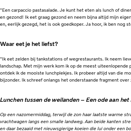
"Een carpaccio pastasalade. Je kunt het eten als lunch of dine
en gezond! Ik eet graag gezond en neem bijna altijd mijn eige
en, eerlijk gezegd, het is ook goedkoper. Ja hoor, ik ben nog 
Waar eet je het liefst?
"Ik eet zelden bij tankstations of wegrestaurants. Ik neem lie
landschap. Met mijn werk kom ik op de meest uiteenlopende p
ontdek ik de mooiste lunchplekjes. Ik probeer altijd van die
bijzonder. Ik schreef onlangs het onderstaande fragment over 
Lunchen tussen de weilanden – Een ode aan het 
Op een nazomermiddag, terwijl de zon haar laatste warme stral
vrachtwagen langs een smalle landweg. Aan beide kanten strek
en daar bezaaid met nieuwsgierige koeien die lui onder een 