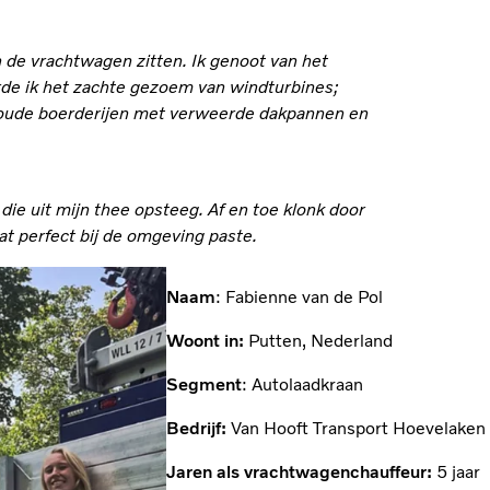
n de vrachtwagen zitten. Ik genoot van het
oorde ik het zachte gezoem van windturbines;
n oude boerderijen met verweerde dakpannen en
e uit mijn thee opsteeg. Af en toe klonk door
dat perfect bij de omgeving paste.
Naam
: Fabienne van de Pol
Woont in:
Putten, Nederland
Segment
: Autolaadkraan
Bedrijf:
Van Hooft Transport Hoevelaken
Jaren als vrachtwagenchauffeur:
5 jaar