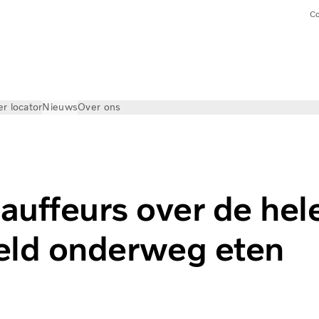
Co
er locator
Nieuws
Over ons
auffeurs over de hel
eld onderweg eten