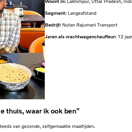
Woont in:
Lakhimpur, Uttar Pradesh, Indi
Segment:
Langeafstand
Bedrijf:
Nutan Rajumani Transport
Jaren als vrachtwagenchauffeur:
12 jaa
e thuis, waar ik ook ben"
steeds van gezonde, zelfgemaakte maaltijden.