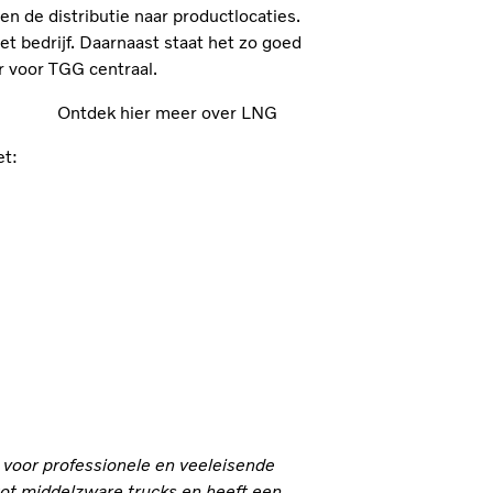
n de distributie naar productlocaties.
t bedrijf. Daarnaast staat het zo goed
r voor TGG centraal.
Ontdek hier meer over LNG
et:
n voor professionele en veeleisende
 tot middelzware trucks en heeft een