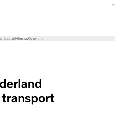
Co
er locator
Nieuws
Over ons
derland
 transport