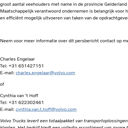
groot aantal veehouders met name in de provincie Gelderland e
Maatschappelijk verantwoord ondernemen is belangrijk voor he
en efficiënt mogelijk uitvoeren van taken van de opdrachtgeve
Neem voor meer informatie over dit persbericht contact op m
Charles Engelaar
Tel: +31 651427151
E-mail:
charles.engelaar@volvo.com
of
Cynthia van 't Hoff
Tel: +31 622302461
E-mail:
cynthia.van.t.hoff@volvo.com
Volvo Trucks levert een totaalpakket van transportoplossinge
klanten. Het bedrijf biedt een volledig assortiment van zware