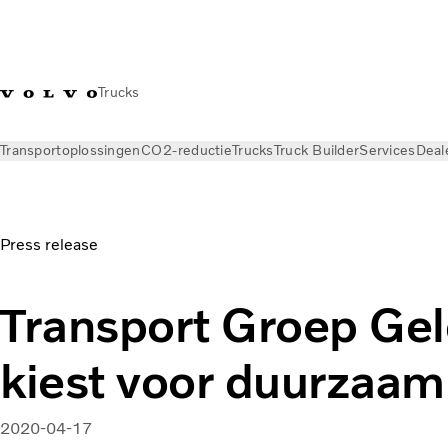
Trucks
Transportoplossingen
CO2-reductie
Trucks
Truck Builder
Services
Deal
Nieuws
Persberichten
Press release
Transport Groep Gel
kiest voor duurzaam
2020-04-17