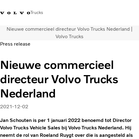
Trucks
Nieuwe commercieel directeur Volvo Trucks Nederland |
Contact
Kennis vergroten
Merchandise
Inloggen
Nederland
Volvo Trucks
Press release
Transportoplossingen
Nieuwe commercieel
CO2-reductie
Trucks
directeur Volvo Trucks
Truck Builder
Services
Nederland
Dealer locator
Nieuws
2021-12-02
Over ons
Jan Schouten is per 1 januari 2022 benoemd tot Director
Volvo Trucks Vehicle Sales bij Volvo Trucks Nederland. Hij
neemt de rol van Roeland Ruygt over die is aangesteld als