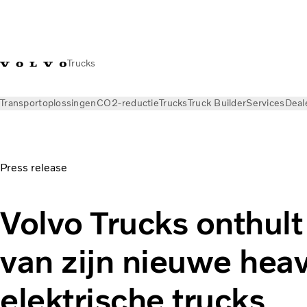
Trucks
Transportoplossingen
CO2-reductie
Trucks
Truck Builder
Services
Deal
Nieuws
Persberichten
Press release
Volvo Trucks onthult
van zijn nieuwe hea
elektrische trucks