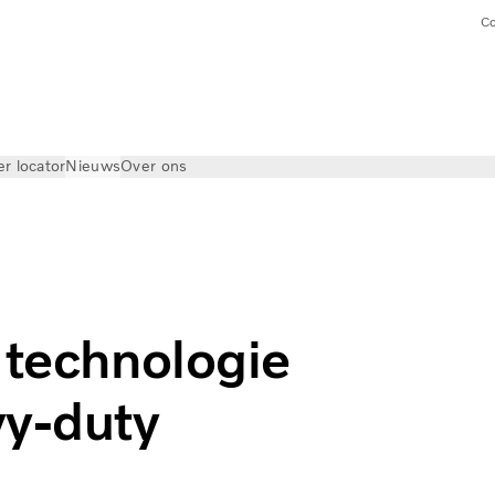
Co
er locator
Nieuws
Over ons
 technologie
vy-duty