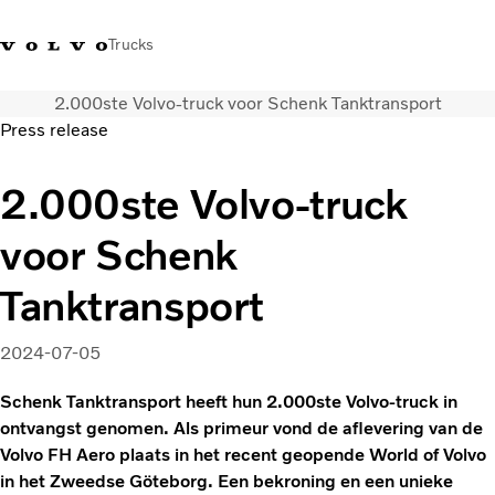
Trucks
2.000ste Volvo-truck voor Schenk Tanktransport
Contact
Kennis vergroten
Merchandise
Inloggen
Nederland
Press release
Transportoplossingen
2.000ste Volvo-truck
CO2-reductie
voor Schenk
Trucks
Truck Builder
Tanktransport
Services
Dealer locator
2024-07-05
Nieuws
Over ons
Schenk Tanktransport heeft hun 2.000ste Volvo-truck in
ontvangst genomen. Als primeur vond de aflevering van de
Volvo FH Aero plaats in het recent geopende World of Volvo
in het Zweedse Göteborg. Een bekroning en een unieke