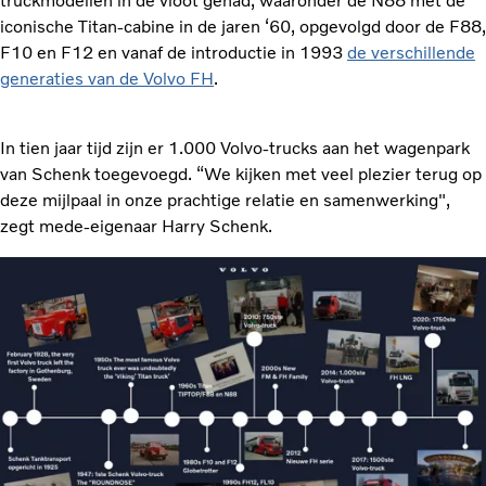
truckmodellen in de vloot gehad, waaronder de N88 met de
iconische Titan-cabine in de jaren ‘60, opgevolgd door de F88,
F10 en F12 en vanaf de introductie in 1993
de verschillende
generaties van de Volvo FH
.
In tien jaar tijd zijn er 1.000 Volvo-trucks aan het wagenpark
van Schenk toegevoegd. “We kijken met veel plezier terug op
deze mijlpaal in onze prachtige relatie en samenwerking",
zegt mede-eigenaar Harry Schenk.