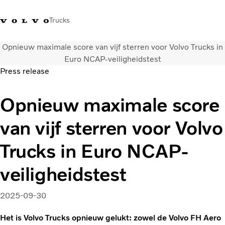
Trucks
Opnieuw maximale score van vijf sterren voor Volvo Trucks in
Contact
Kennis vergroten
Merchandise
Inloggen
Nederland
Euro NCAP-veiligheidstest
Press release
Transportoplossingen
Opnieuw maximale score
CO2-reductie
Trucks
van vijf sterren voor Volvo
Truck Builder
Services
Trucks in Euro NCAP-
Dealer locator
Nieuws
veiligheidstest
Over ons
2025-09-30
Het is Volvo Trucks opnieuw gelukt: zowel de Volvo FH Aero