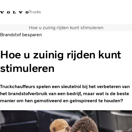
Trucks
Hoe u zuinig rijden kunt stimuleren
Contact
Kennis vergroten
Merchandise
Inloggen
Nederland
Brandstof besparen
Transportoplossingen
Hoe u zuinig rijden kunt
CO2-reductie
stimuleren
Trucks
Truck Builder
Services
Truckchauffeurs spelen een sleutelrol bij het verbeteren van
Dealer locator
het brandstofverbruik van een bedrijf, maar wat is de beste
Nieuws
manier om hen gemotiveerd en geïnspireerd te houden?
Over ons