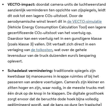
VECTO-impact:
doordat camera-units de luchtweerstand
aanzienlijk verminderen ten opzichte van zijspiegels, leidt
dit ook tot een lagere CO
-uitstoot. Door de
2
aerodynamische winst levert dit in
de VECTO-simulatie
(Vehicle Energy Consumption Calculation Tool) een lagere
gecertificeerde CO
-uitstoot van het voertuig op.
2
Daardoor kan een voertuig net in een gunstigere klasse
(zoals klasse 3) vallen. Dit vertaalt zich direct in een
verlaging van
de tolkosten
, wat over de gehele
levensduur van de truck duizenden euro’s besparing
oplevert.
Schadelast vermindering:
traditionele spiegels zijn
kwetsbaar bij manoeuvres in krappe ruimtes of bij het
passeren van andere voertuigen. Camera’s zijn kleiner en
zitten hoger en zijn, waar nodig, in de meeste trucks met
één druk op de knop in te klappen. De digitale groothoek
zorgt ervoor dat de beruchte dode hoek bijna volledig
geëlimineerd wordt, wat de kans op dure (en tragische)