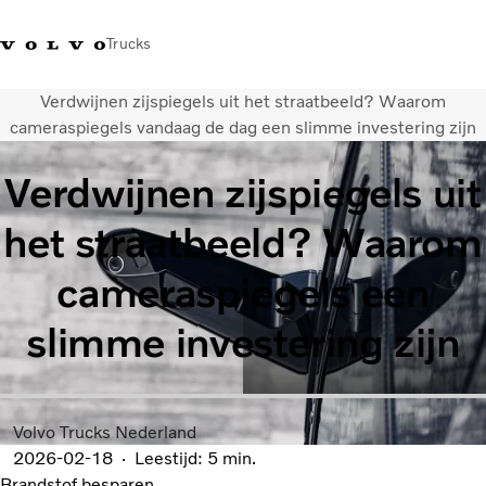
Trucks
Verdwijnen zijspiegels uit het straatbeeld? Waarom
Contact
Kennis vergroten
Merchandise
Inloggen
Nederland
cameraspiegels vandaag de dag een slimme investering zijn
Verdwijnen zijspiegels uit
Transportoplossingen
CO2-reductie
het straatbeeld? Waarom
Trucks
Truck Builder
cameraspiegels een
Services
Dealer locator
slimme investering zijn
Nieuws
Over ons
Volvo Trucks Nederland
2026-02-18
Leestijd: 5 min.
Brandstof besparen