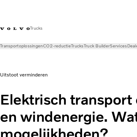
Trucks
Transportoplossingen
CO2-reductie
Trucks
Truck Builder
Services
Deal
Nieuws
Kennisbank
Uitstoot verminderen
Elektrisch transport
en windenergie. Wat
mogelijkheden?