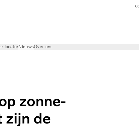
Co
er locator
Nieuws
Over ons
 op zonne-
 zijn de