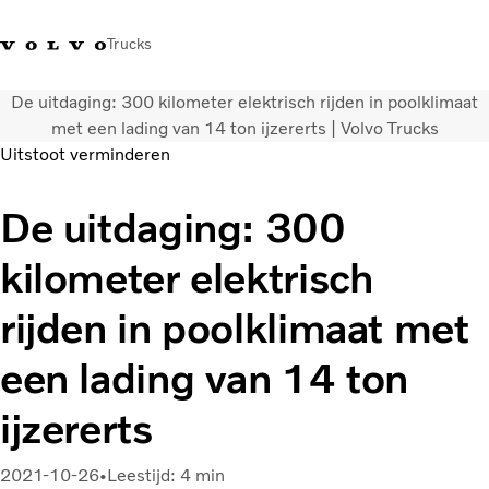
Trucks
De uitdaging: 300 kilometer elektrisch rijden in poolklimaat
Contact
Kennis vergroten
Merchandise
Inloggen
Nederland
met een lading van 14 ton ijzererts | Volvo Trucks
Uitstoot verminderen
Transportoplossingen
De uitdaging: 300
CO2-reductie
Trucks
kilometer elektrisch
Truck Builder
Services
rijden in poolklimaat met
Dealer locator
Nieuws
een lading van 14 ton
Over ons
ijzererts
2021-10-26
Leestijd: 4 min