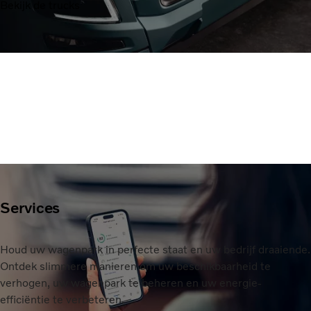
Bekijk de trucks
Services
Houd uw wagenpark in perfecte staat en uw bedrijf draaiende.
Ontdek slimmere manieren om uw beschikbaarheid te
verhogen, uw wagenpark te beheren en uw energie-
efficiëntie te verbeteren.