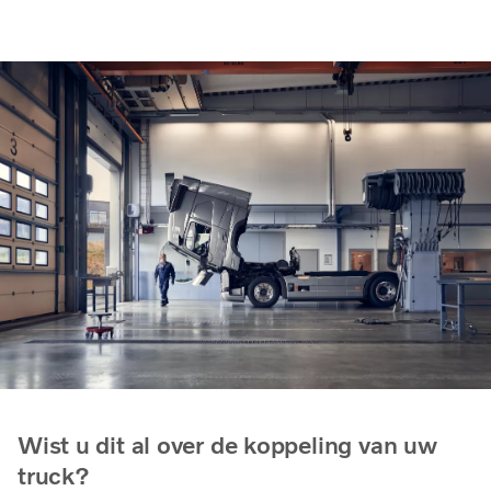
Bespaar brandstof en CO₂-uitstoot met
één slimme tool