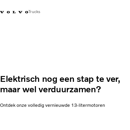
Trucks
Contact
Kennis vergroten
Merchandise
Inloggen
Nederland
Transportoplossingen
CO2-reductie
Trucks
Truck Builder
Elektrisch nog een stap te ver,
Services
Dealer locator
maar wel verduurzamen?
Nieuws
Over ons
Ontdek onze volledig vernieuwde 13-litermotoren