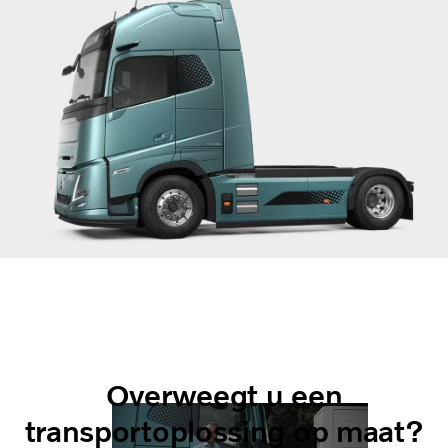
Stel uw Volvo-truck samen
Stel uw ideale truck samen op basis van uw
specifieke behoeften. Langeafstandslogistiek, bouw
of een andere bedrijfstak
–
hier vindt u de truck die
perfect aan uw vereisten voldoet.
Volvo Truck Builder