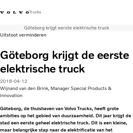
Trucks
Göteborg krijgt eerste elektrische truck
Contact
Kennis vergroten
Merchandise
Inloggen
Nederland
Uitstoot verminderen
Transportoplossingen
Göteborg krijgt de eerste
CO2-reductie
elektrische truck
Trucks
Truck Builder
Services
2018-04-12
Dealer locator
Wijnand van den Brink, Manager Special Products &
Nieuws
Innovation
Over ons
Göteborg, de thuishaven van Volvo Trucks, heeft grote
ambities op het gebied van duurzaamheid. Dit jaar krijgt de
stad een eerste geheel elektrische truck. Dit is een kleine,
maar belangrijke stap naar de elektrificatie van het