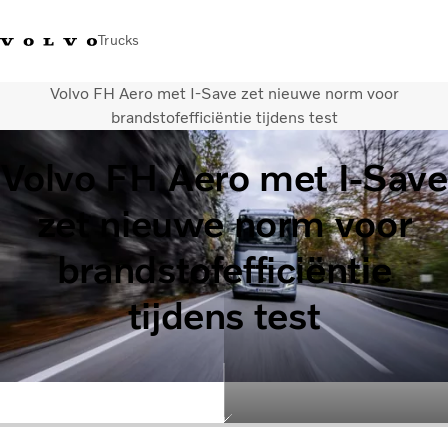
Trucks
Volvo FH Aero met I-Save zet nieuwe norm voor
Contact
Kennis vergroten
Merchandise
Inloggen
Nederland
brandstofefficiëntie tijdens test
Volvo FH Aero met I-Save
Transportoplossingen
CO2-reductie
zet nieuwe norm voor
Trucks
Truck Builder
brandstofefficiëntie
Services
Dealer locator
tijdens test
Nieuws
Over ons