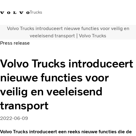
Trucks
Volvo Trucks introduceert nieuwe functies voor veilig en
Contact
Kennis vergroten
Merchandise
Inloggen
Nederland
veeleisend transport | Volvo Trucks
Press release
Transportoplossingen
Volvo Trucks introduceert
CO2-reductie
Trucks
nieuwe functies voor
Truck Builder
Services
veilig en veeleisend
Dealer locator
Nieuws
transport
Over ons
2022-06-09
Volvo Trucks introduceert een reeks nieuwe functies die de