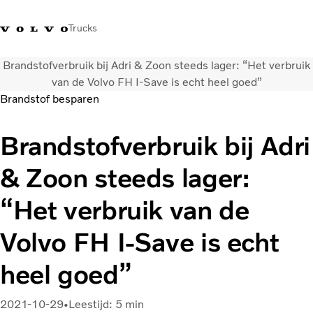
Trucks
Brandstofverbruik bij Adri & Zoon steeds lager: “Het verbruik
Contact
Kennis vergroten
Merchandise
Inloggen
Nederland
van de Volvo FH I-Save is echt heel goed”
Brandstof besparen
Transportoplossingen
Brandstofverbruik bij Adri
CO2-reductie
Trucks
& Zoon steeds lager:
Truck Builder
Services
“Het verbruik van de
Dealer locator
Nieuws
Volvo FH I-Save is echt
Over ons
heel goed”
2021-10-29
Leestijd: 5 min