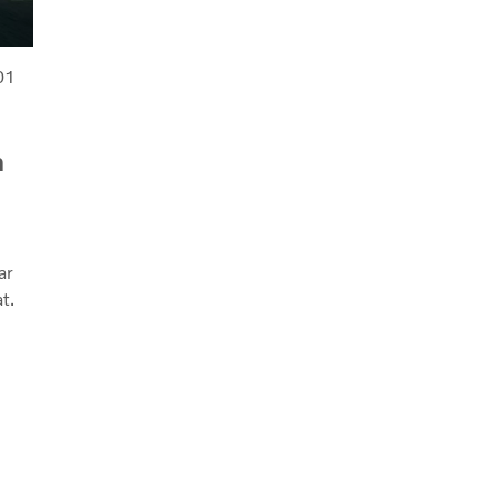
01
n
ar
t.