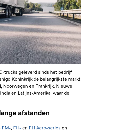
-trucks geleverd sinds het bedrijf
enigd Koninkrijk de belangrijkste markt
d, Noorwegen en Frankrijk. Nieuwe
India en Latijns‑Amerika, waar de
r lange afstanden
o FM-
,
FH-
en
FH Aero‑series
en