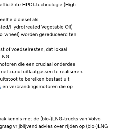
efficiënte HPDI‑technologie (High
elheid diesel als
ed/Hydrotreated Vegetable Oil)
‑to‑wheel) worden gereduceerd ten
t of voedselresten, dat lokaal
‑LNG.
otoren die een cruciaal onderdeel
etto‑nul uitlaatgassen te realiseren.
-uitstoot te bereiken bestaat uit
s
en verbrandingsmotoren die op
ak kennis met de (bio-)LNG-trucks van Volvo
 graag vrijblijvend advies over rijden op (bio-)LNG