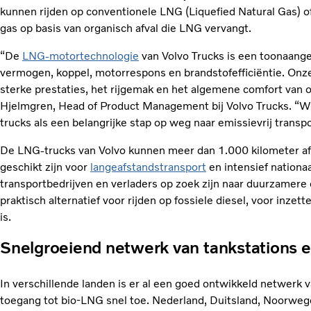
kunnen rijden op conventionele LNG (Liquefied Natural Gas) of
gas op basis van organisch afval die LNG vervangt.
“De
LNG-motortechnologie
van Volvo Trucks is een toonaang
vermogen, koppel, motorrespons en brandstofefficiëntie. On
sterke prestaties, het rijgemak en het algemene comfort van o
Hjelmgren, Head of Product Management bij Volvo Trucks. “Wij
trucks als een belangrijke stap op weg naar emissievrij transpo
De LNG-trucks van Volvo kunnen meer dan 1.000 kilometer af
geschikt zijn voor
langeafstandstransport
en intensief nationaa
transportbedrijven en verladers op zoek zijn naar duurzamere o
praktisch alternatief voor rijden op fossiele diesel, voor inzett
is.
Snelgroeiend netwerk van tankstations 
In verschillende landen is er al een goed ontwikkeld netwerk 
toegang tot bio‑LNG snel toe. Nederland, Duitsland, Noorweg