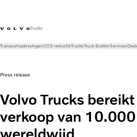
Trucks
Transportoplossingen
CO2-reductie
Trucks
Truck Builder
Services
Deal
Nieuws
Persberichten
Press release
Volvo Trucks bereikt
verkoop van 10.000
wereldwijd