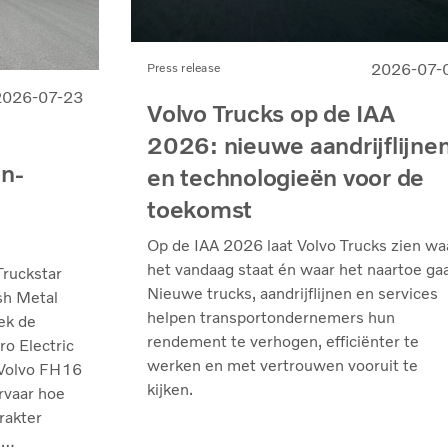
2026-07-
Press release
2026-07-23
Volvo Trucks op de IAA
2026: nieuwe aandrijflijne
on-
en technologieën voor de
toekomst
Op de IAA 2026 laat Volvo Trucks zien wa
het vandaag staat én waar het naartoe gaa
Truckstar
Nieuwe trucks, aandrijflijnen en services
sh Metal
helpen transportondernemers hun
ek de
rendement te verhogen, efficiënter te
ro Electric
werken en met vertrouwen vooruit te
 Volvo FH16
kijken.
rvaar hoe
rakter
e