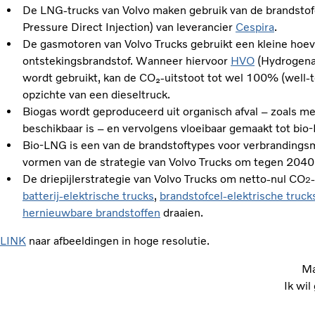
De LNG-trucks van Volvo maken gebruik van de brandstof
Pressure Direct Injection) van leverancier
Cespira
.
De gasmotoren van Volvo Trucks gebruikt een kleine hoeve
ontstekingsbrandstof. Wanneer hiervoor
HVO
(Hydrogenat
wordt gebruikt, kan de CO₂‑uitstoot tot wel 100% (well
opzichte van een dieseltruck.
Biogas wordt geproduceerd uit organisch afval – zoals mes
beschikbaar is – en vervolgens vloeibaar gemaakt tot bio
Bio‑LNG is een van de brandstoftypes voor verbrandingsm
vormen van de strategie van Volvo Trucks om tegen 2040 n
De driepijlerstrategie van Volvo Trucks om netto‑nul CO
2
batterij‑elektrische trucks
,
brandstofcel‑elektrische truck
hernieuwbare brandstoffen
draaien.
LINK
naar afbeeldingen in hoge resolutie.
Ma
Ik wil