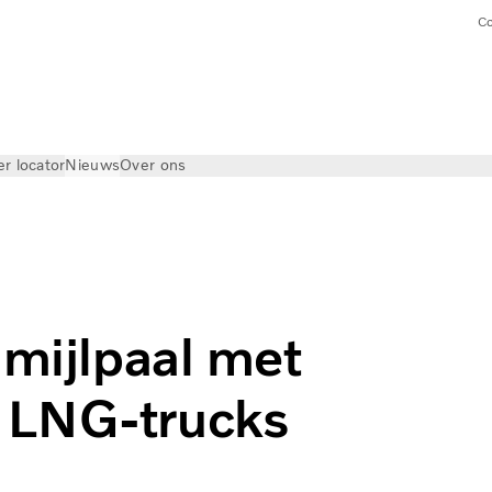
Co
er locator
Nieuws
Over ons
 mijlpaal met
 LNG-trucks