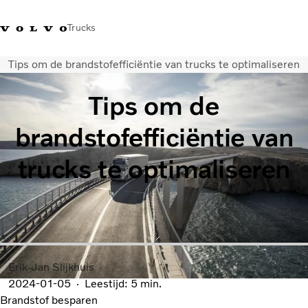
Trucks
Tips om de brandstofefficiëntie van trucks te optimaliseren
Contact
Kennis vergroten
Merchandise
Inloggen
Nederland
Tips om de
Transportoplossingen
brandstofefficiëntie van
CO2-reductie
Trucks
trucks te optimaliseren
Truck Builder
Services
Dealer locator
Nieuws
Over ons
Erik-Jan Slijkhuis
2024-01-05
Leestijd: 5 min.
Brandstof besparen