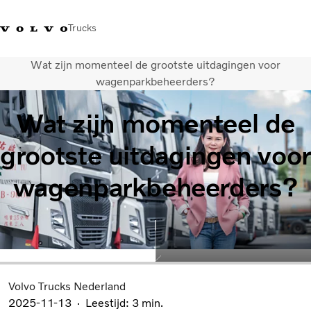
Trucks
Wat zijn momenteel de grootste uitdagingen voor
Contact
Kennis vergroten
Merchandise
Inloggen
Nederland
wagenparkbeheerders?
Wat zijn momenteel de
Transportoplossingen
CO2-reductie
grootste uitdagingen voor
Trucks
Truck Builder
wagenparkbeheerders?
Services
Dealer locator
Nieuws
Over ons
Volvo Trucks Nederland
2025-11-13
Leestijd: 3 min.