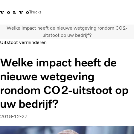
Trucks
Welke impact heeft de nieuwe wetgeving rondom CO2-
Contact
Kennis vergroten
Merchandise
Inloggen
Nederland
uitstoot op uw bedrijf?
Uitstoot verminderen
Transportoplossingen
Welke impact heeft de
CO2-reductie
Trucks
nieuwe wetgeving
Truck Builder
Services
rondom CO2-uitstoot op
Dealer locator
Nieuws
uw bedrijf?
Over ons
2018-12-27